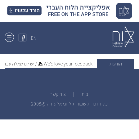
EN
הודעות
We'd love your feedback 🙏 / יש לנו שאלה עבורך
בית
|
צור קשר
כל הזכויות שמורות לחגי אלעזרה @2008